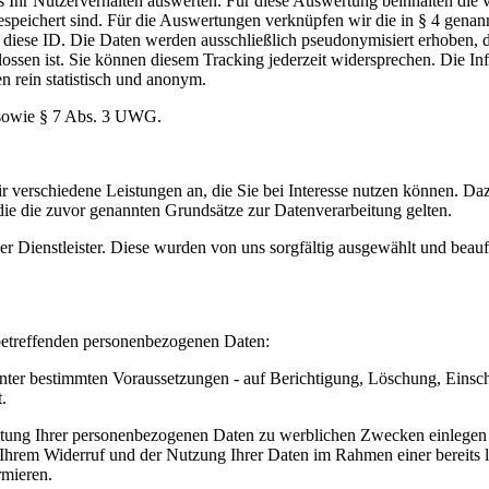
ers Ihr Nutzerverhalten auswerten. Für diese Auswertung beinhalten di
e gespeichert sind. Für die Auswertungen verknüpfen wir die in § 4 ge
n diese ID. Die Daten werden ausschließlich pseudonymisiert erhoben, d
lossen ist. Sie können diesem Tracking jederzeit widersprechen. Die I
 rein statistisch und anonym.
O sowie § 7 Abs. 3 UWG.
 verschiedene Leistungen an, die Sie bei Interesse nutzen können. D
 die die zuvor genannten Grundsätze zur Datenverarbeitung gelten.
ner Dienstleister. Diese wurden von uns sorgfältig ausgewählt und be
 betreffenden personenbezogenen Daten:
nter bestimmten Voraussetzungen - auf Berichtigung, Löschung, Einsc
.
tung Ihrer personenbezogenen Daten zu werblichen Zwecken einlegen (
 Ihrem Widerruf und der Nutzung Ihrer Daten im Rahmen einer berei
rmieren.