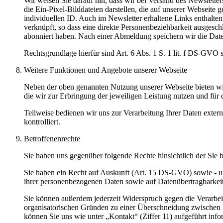
Wir weisen Sie darauf hin, dass wir bei Versand des Newslett
die Ein-Pixel-Bilddateien darstellen, die auf unserer Webseit
individuellen ID. Auch im Newsletter erhaltene Links enthalte
verknüpft, so dass eine direkte Personenbeziehbarkeit ausgesch
abonniert haben. Nach einer Abmeldung speichern wir die Daten
Rechtsgrundlage hierfür sind Art. 6 Abs. 1 S. 1 lit. f DS-GV
Weitere Funktionen und Angebote unserer Webseite
Neben der oben genannten Nutzung unserer Webseite bieten wir
die wir zur Erbringung der jeweiligen Leistung nutzen und für
Teilweise bedienen wir uns zur Verarbeitung Ihrer Daten exter
kontrolliert.
Betroffenenrechte
Sie haben uns gegenüber folgende Rechte hinsichtlich der Sie
Sie haben ein Recht auf Auskunft (Art. 15 DS-GVO) sowie - u
ihrer personenbezogenen Daten sowie auf Datenübertragbarkeit
Sie können außerdem jederzeit Widerspruch gegen die Verarbei
organisatorischen Gründen zu einer Überschneidung zwischen
können Sie uns wie unter „Kontakt“ (Ziffer 11) aufgeführt info