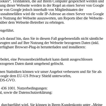
okies“, Textdateien, die auf Ihrem Computer gespeichert werden und
zung dieser Webseite werden in der Regel an einen Server von Google
se von Google jedoch innerhalb von Mitgliedstaaten der
usnahmefällen wird die volle IP-Adresse an einen Server von Google
hre Nutzung der Webseite auszuwerten, um Reports über die Webseite-
über dem Webseite-Betreiber zu erbringen.
ngeführt.
h darauf hin, dass Sie in diesem Fall gegebenenfalls nicht sämtliche
zeugten und auf Ihre Nutzung der Webseite bezogenen Daten (inkl.
rfügbare Browser-Plug-in herunterladen und installieren:
eitet, eine Personenbeziehbarkeit kann damit ausgeschlossen
nbezogenen Daten damit umgehend gelöscht.
n Statistiken können wir unser Angebot verbessern und für Sie als
h Google dem EU-US Privacy Shield unterworfen,
 f DS-GVO.
1) 436 1001. Nutzerbedingungen:
ml, sowie die Datenschutzerklärung:
D durchgeführt wird. Sie können in Ihrem Kundenkonto unter „Meine