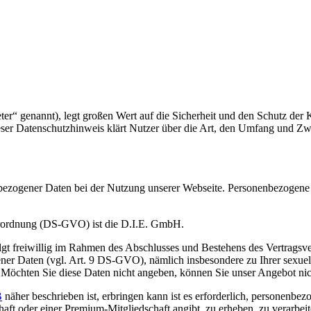
er“ genannt), legt großen Wert auf die Sicherheit und den Schutz de
eser Datenschutzhinweis klärt Nutzer über die Art, den Umfang und
zogener Daten bei der Nutzung unserer Webseite. Personenbezogene Dat
erordnung (DS-GVO) ist die D.I.E. GmbH.
t freiwillig im Rahmen des Abschlusses und Bestehens des Vertragsverh
er Daten (vgl. Art. 9 DS-GVO), nämlich insbesondere zu Ihrer sexuell
. Möchten Sie diese Daten nicht angeben, können Sie unser Angebot nic
B
näher beschrieben ist, erbringen kann ist es erforderlich, personenb
haft oder einer Premium-Mitgliedschaft angibt, zu erheben, zu verarbei