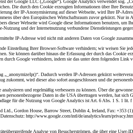
enst der Google LLC („Google“). Google Analytics verwendet sog. „Co
ichen. Die durch den Cookie erzeugten Informationen über Ihre Benut
vierung der IP-Anonymisierung auf dieser Webseite, wird Ihre IP-Adres
mmens über den Europäischen Wirtschaftsraum zuvor gekürzt. Nur in A
ibers dieser Webseite wird Google diese Informationen benutzen, um I
te-Nutzung und der Internetnutzung verbundene Dienstleistungen gegen
ittelte IP-Adresse wird nicht mit anderen Daten von Google zusamme
de Einstellung Ihrer Browser-Software verhindern; wir weisen Sie jedoc
en. Sie können darüber hinaus die Erfassung der durch das Cookie er
en durch Google verhindern, indem sie das unter dem folgenden Link ve
g „_anonymizeIp()“. Dadurch werden IP-Adressen gekürzt weiterverarb
ug zukommt, wird dieser also sofort ausgeschlossen und die persone
 analysieren und regelmäßig verbessern zu können. Über die gewonnene
 denen personenbezogene Daten in die USA übertragen werden, hat sic
age für die Nutzung von Google Analytics ist Art. 6 Abs. 1 S. 1 lit.
nd Ltd., Gordon House, Barrow Street, Dublin 4, Ireland, Fax: +353 (
Datenschutz: http://www.google.com/intl/de/analytics/learn/privacy.ht
räteübergreifende Analyse von Besucherströmen, die über eine User-I