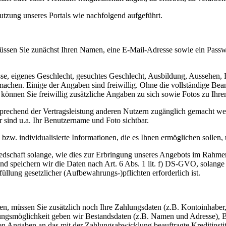
utzung unseres Portals wie nachfolgend aufgeführt.
t müssen Sie zunächst Ihren Namen, eine E-Mail-Adresse sowie ein Pass
, eigenes Geschlecht, gesuchtes Geschlecht, Ausbildung, Aussehen, Ho
achen. Einige der Angaben sind freiwillig. Ohne die vollständige Bean
önnen Sie freiwillig zusätzliche Angaben zu sich sowie Fotos zu Ihre
tsprechend der Vertragsleistung anderen Nutzern zugänglich gemacht w
r sind u.a. Ihr Benutzername und Foto sichtbar.
e bzw. individualisierte Informationen, die es Ihnen ermöglichen sollen,
edschaft solange, wie dies zur Erbringung unseres Angebots im Rahmen d
nd speichern wir die Daten nach Art. 6 Abs. 1 lit. f) DS-GVO, solange w
üllung gesetzlicher (Aufbewahrungs-)pflichten erforderlich ist.
rieren, müssen Sie zusätzlich noch Ihre Zahlungsdaten (z.B. Kontoinha
ungsmöglichkeit geben wir Bestandsdaten (z.B. Namen und Adresse),
ngaben an das mit der Zahlungsabwicklung beauftragte Kreditinstitut 