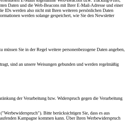
e versendeten E-Mails sogenannte Web-Beacons bzw. Tracking-Pixel,
nannten Daten und die Web-Beacons mit Ihrer E-Mail-Adresse und einer
ie IDs werden also nicht mit Ihren weiteren persönlichen Daten
nformationen werden solange gespeichert, wie Sie den Newsletter
azu müssen Sie in der Regel weitere personenbezogene Daten angeben,
auftragt, sind an unsere Weisungen gebunden und werden regelmäßig
hränkung der Verarbeitung bzw. Widerspruch gegen die Verarbeitung
"Werbewiderspruch"). Bitte berücksichtigen Sie, dass es aus
ts laufenden Kampagne kommen kann. Über Ihren Werbewiderspruch