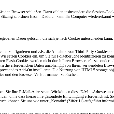
ie den Browser schließen. Dazu zählen insbesondere die Session-Cooki
Sitzung zuordnen lassen. Dadurch kann Ihr Computer wiedererkannt w
gegebenen Dauer gelöscht, die sich je nach Cookie unterscheiden kann. 
hen konfigurieren und z.B. die Annahme von Third-Party-Cookies oder
 Wir setzen Cookies ein, um Sie für Folgebesuche identifizieren zu könn
zten Flash-Cookies werden nicht durch Ihren Browser erfasst, sondern 
hern die erforderlichen Daten unabhängig von Ihrem verwendeten Brow
sprechendes Add-On installieren. Die Nutzung von HTML5 storage obje
es und den Browser-Verlauf manuell zu löschen.
geben Sie Ihre E-Mail-Adresse an. Wir können diese E-Mail-Adresse an
en, ohne dass hierzu Ihre gesonderte Einwilligung erforderlich ist. S
 können Sie uns wie unter „Kontakt“ (Ziffer 11) aufgeführt informiere