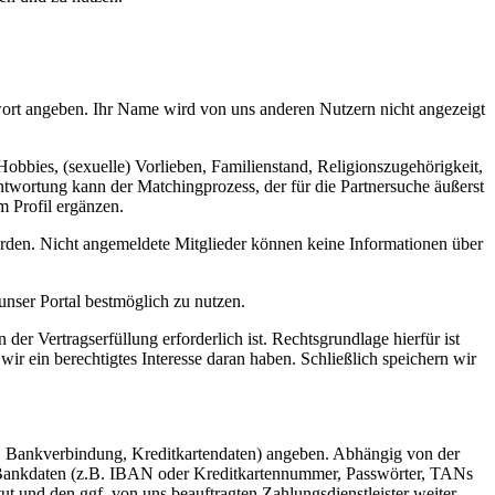
wort angeben. Ihr Name wird von uns anderen Nutzern nicht angezeigt
bbies, (sexuelle) Vorlieben, Familienstand, Religionszugehörigkeit,
twortung kann der Matchingprozess, der für die Partnersuche äußerst
m Profil ergänzen.
erden. Nicht angemeldete Mitglieder können keine Informationen über
 unser Portal bestmöglich zu nutzen.
er Vertragserfüllung erforderlich ist. Rechtsgrundlage hierfür ist
ir ein berechtigtes Interesse daran haben. Schließlich speichern wir
ber, Bankverbindung, Kreditkartendaten) angeben. Abhängig von der
 Bankdaten (z.B. IBAN oder Kreditkartennummer, Passwörter, TANs
und den ggf. von uns beauftragten Zahlungsdienstleister weiter.