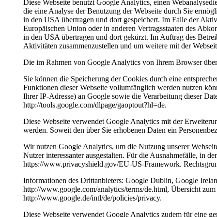
Diese Webseite benutzt Google Analytics, einen Webanalysedi
die eine Analyse der Benutzung der Webseite durch Sie ermögl
in den USA übertragen und dort gespeichert. Im Falle der Akti
Europäischen Union oder in anderen Vertragsstaaten des Abko
in den USA übertragen und dort gekürzt. Im Auftrag des Betre
Aktivitäten zusammenzustellen und um weitere mit der Websei
Die im Rahmen von Google Analytics von Ihrem Browser überm
Sie können die Speicherung der Cookies durch eine entsprechen
Funktionen dieser Webseite vollumfänglich werden nutzen könn
Ihrer IP-Adresse) an Google sowie die Verarbeitung dieser Dat
http://tools.google.com/dlpage/gaoptout?hl=de.
Diese Webseite verwendet Google Analytics mit der Erweiterun
werden. Soweit den über Sie erhobenen Daten ein Personenbez
Wir nutzen Google Analytics, um die Nutzung unserer Webseite
Nutzer interessanter ausgestalten. Für die Ausnahmefälle, in
https://www.privacyshield.gov/EU-US-Framework. Rechtsgrundl
Informationen des Drittanbieters: Google Dublin, Google Irela
http://www.google.com/analytics/terms/de.html, Übersicht zum 
http://www.google.de/intl/de/policies/privacy.
Diese Webseite verwendet Google Analytics zudem für eine ge