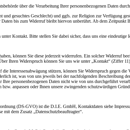
htsbehörde über die Verarbeitung Ihrer personenbezogenen Daten durc
t und gesuchtes Geschlecht) und ggfs. zur Religion zur Verfügung geste
 Daten bis zum Widerruf bleibt hiervon unberührt. Ab dem Zeitpunkt I
ter Kontakt. Bitte stellen Sie dabei sicher, dass uns eine eindeutige Id
t haben, können Sie diese jederzeit widerrufen. Ein solcher Widerruf be
er Ihren Widerspruch können Sie uns wie unter „Kontakt“ (Ziffer 11) 
 die Interessenabwägung stützen, können Sie Widerspruch gegen die Ver
rderlich ist, was von uns jeweils bei der nachfolgenden Beschreibung d
 Ihre personenbezogenen Daten nicht wie von uns durchgeführt verarbei
n bzw. anpassen oder Ihnen unsere zwingenden schutzwürdigen Gründe a
ordnung (DS-GVO) ist die D.I.E. GmbH, Kontaktdaten siehe Impressum
se mit dem Zusatz „Datenschutzbeauftragter“.