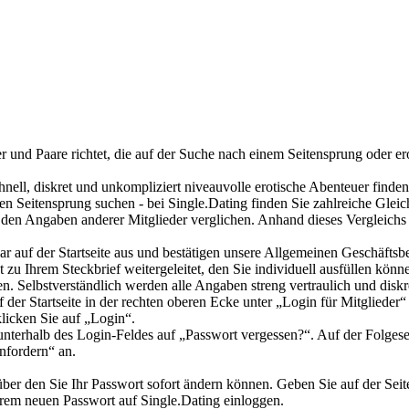
er und Paare richtet, die auf der Suche nach einem Seitensprung oder 
schnell, diskret und unkompliziert niveauvolle erotische Abenteuer finde
den Seitensprung suchen - bei Single.Dating finden Sie zahlreiche Glei
 den Angaben anderer Mitglieder verglichen. Anhand dieses Vergleichs
lar auf der Startseite aus und bestätigen unsere Allgemeinen Geschäf
u Ihrem Steckbrief weitergeleitet, den Sie individuell ausfüllen können
n. Selbstverständlich werden alle Angaben streng vertraulich und diskr
f der Startseite in der rechten oberen Ecke unter „Login für Mitgliede
licken Sie auf „Login“.
 unterhalb des Login-Feldes auf „Passwort vergessen?“. Auf der Folgesei
nfordern“ an.
ber den Sie Ihr Passwort sofort ändern können. Geben Sie auf der Seite
hrem neuen Passwort auf Single.Dating einloggen.